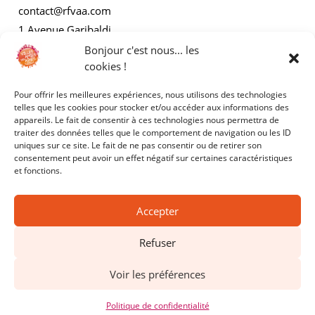
contact@rfvaa.com
1 Avenue Garibaldi
21000 Dijon
Bonjour c'est nous... les
cookies !
Pour offrir les meilleures expériences, nous utilisons des technologies
AUTRES
telles que les cookies pour stocker et/ou accéder aux informations des
appareils. Le fait de consentir à ces technologies nous permettra de
traiter des données telles que le comportement de navigation ou les ID
Mentions légales
uniques sur ce site. Le fait de ne pas consentir ou de retirer son
consentement peut avoir un effet négatif sur certaines caractéristiques
Politiques de confidentialité
et fonctions.
Accepter
Refuser
Copyright © 2025 - RFVAA - Tous droits réservés.
Voir les préférences
Site réalisé par
Kyracom
Politique de confidentialité