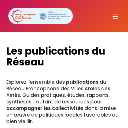
Les
publications
du
Réseau
Explorez
l’ensemble
des
publications
du
Réseau
Francophone
des
Villes
Amies
des
Aînés.
Guides
pratiques,
études,
rapports,
synthèses…
autant
de
ressources
pour
accompagner
les
collectivités
dans
la
mise
en
œuvre
de
politiques
locales
favorables
au
bien
vieillir.