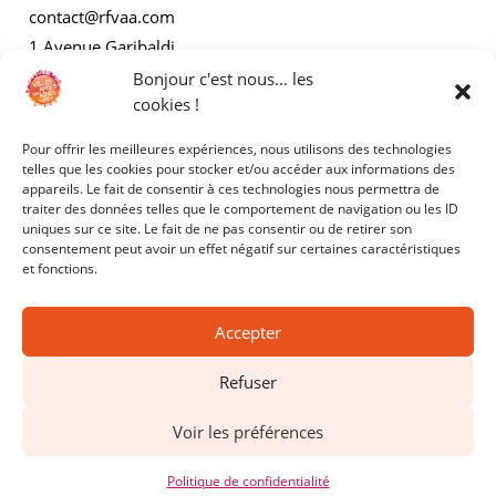
contact@rfvaa.com
1 Avenue Garibaldi
21000 Dijon
Bonjour c'est nous... les
cookies !
Pour offrir les meilleures expériences, nous utilisons des technologies
AUTRES
telles que les cookies pour stocker et/ou accéder aux informations des
appareils. Le fait de consentir à ces technologies nous permettra de
traiter des données telles que le comportement de navigation ou les ID
Mentions légales
uniques sur ce site. Le fait de ne pas consentir ou de retirer son
consentement peut avoir un effet négatif sur certaines caractéristiques
Politiques de confidentialité
et fonctions.
Accepter
Refuser
Copyright © 2025 - RFVAA - Tous droits réservés.
Voir les préférences
Site réalisé par
Kyracom
Politique de confidentialité