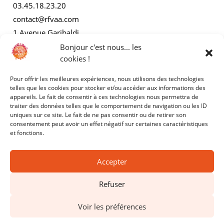
03.45.18.23.20
contact@rfvaa.com
1 Avenue Garibaldi
21000 Dijon
Bonjour c'est nous... les
cookies !
Pour offrir les meilleures expériences, nous utilisons des technologies
AUTRES
telles que les cookies pour stocker et/ou accéder aux informations des
appareils. Le fait de consentir à ces technologies nous permettra de
traiter des données telles que le comportement de navigation ou les ID
Mentions légales
uniques sur ce site. Le fait de ne pas consentir ou de retirer son
consentement peut avoir un effet négatif sur certaines caractéristiques
Politiques de confidentialité
et fonctions.
Accepter
Refuser
Copyright © 2025 - RFVAA - Tous droits réservés.
Voir les préférences
Site réalisé par
Kyracom