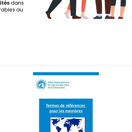
vités
dans
rables
au