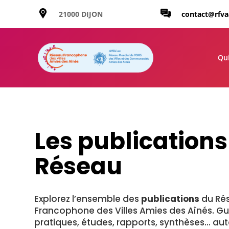
21000 DIJON
contact@rfv
Qu
Les
publication
Réseau
Explorez
l’ensemble
des
publications
du
Ré
Francophone
des
Villes
Amies
des
Aînés.
Gu
pratiques,
études,
rapports,
synthèses…
au