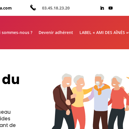
aa.com
03.45.18.23.20
i sommes-nous ?
Devenir adhérent
LABEL « AMI DES AÎNÉS 
s
du
seau
ides
tant
de