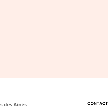
onnecté et inscrivez-vou
newsletter
S'ABONNER
CONTAC
s des Ainés