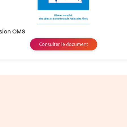
ésion OMS
Consulter le document
LA NEWSLETTER DU RFVAA