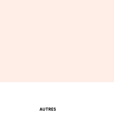
s à notre
T
AUTRES