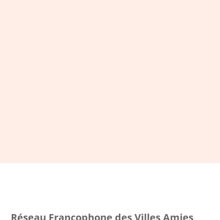
LA NEWSLETTER DU RFVAA
Restez connecté et inscrivez-
vous à notre newsletter
S'ABONNER
Réseau Francophone des Villes Amies